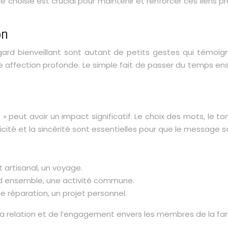
e choisie est crucial pour maintenir et renforcer ces liens
on
regard bienveillant sont autant de petits gestes qui témoi
e affection profonde. Le simple fait de passer du temps ense
ce » peut avoir un impact significatif. Le choix des mots, le
cité et la sincérité sont essentielles pour que le message so
 artisanal, un voyage.
nd ensemble, une activité commune.
 réparation, un projet personnel.
relation et de l’engagement envers les membres de la famill