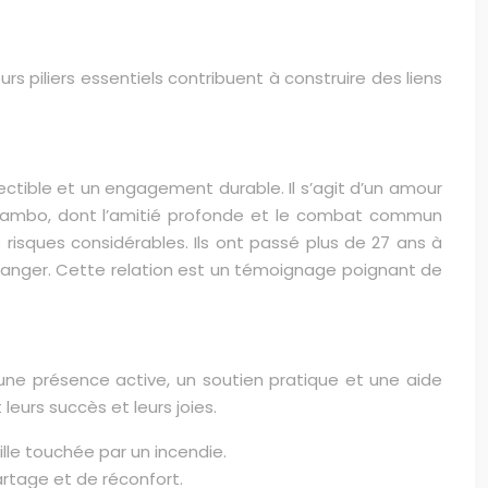
urs piliers essentiels contribuent à construire des liens
ectible et un engagement durable. Il s’agit d’un amour
er Tambo, dont l’amitié profonde et le combat commun
es risques considérables. Ils ont passé plus de 27 ans à
danger. Cette relation est un témoignage poignant de
 une présence active, un soutien pratique et une aide
eurs succès et leurs joies.
ille touchée par un incendie.
rtage et de réconfort.