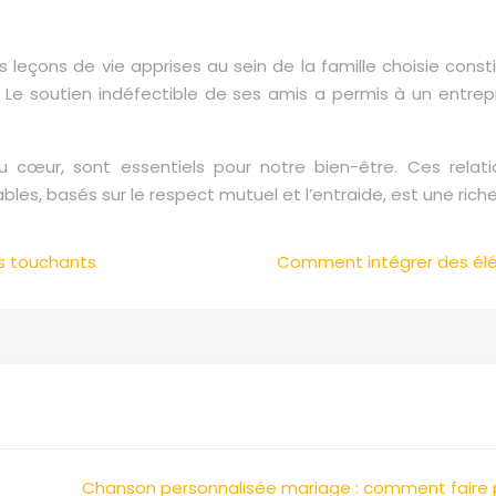
es leçons de vie apprises au sein de la famille choisie con
s. Le soutien indéfectible de ses amis a permis à un entre
 du cœur, sont essentiels pour notre bien-être. Ces rela
bles, basés sur le respect mutuel et l’entraide, est une rich
us touchants
Comment intégrer des él
Chanson personnalisée mariage : comment faire p