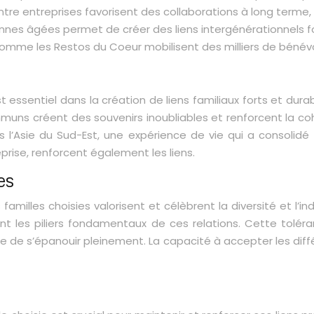
ntre entreprises favorisent des collaborations à long terme, 
nnes âgées permet de créer des liens intergénérationnels fo
 comme les Restos du Coeur mobilisent des milliers de béné
ssentiel dans la création de liens familiaux forts et durabl
s créent des souvenirs inoubliables et renforcent la co
l’Asie du Sud-Est, une expérience de vie qui a consolidé 
prise, renforcent également les liens.
es
 familles choisies valorisent et célèbrent la diversité et l
nt les piliers fondamentaux de ces relations. Cette tolé
e de s’épanouir pleinement. La capacité à accepter les dif