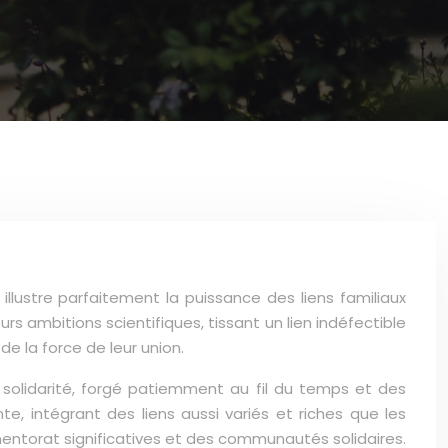
illustre parfaitement la puissance des liens familiaux
rs ambitions scientifiques, tissant un lien indéfectible
e la force de leur union.
 solidarité, forgé patiemment au fil du temps et des
 intégrant des liens aussi variés et riches que les
 mentorat significatives et des communautés solidaires.