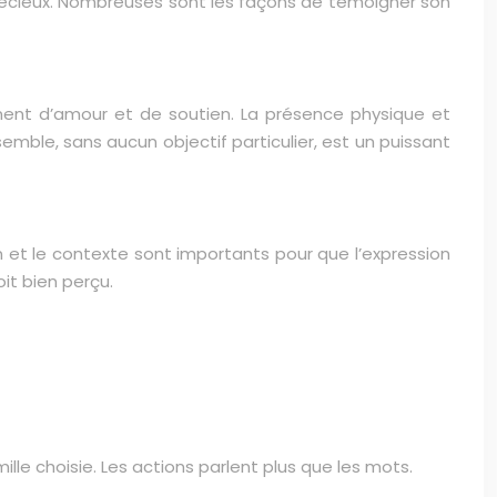
 précieux. Nombreuses sont les façons de témoigner son
gnent d’amour et de soutien. La présence physique et
mble, sans aucun objectif particulier, est un puissant
 ton et le contexte sont importants pour que l’expression
it bien perçu.
e choisie. Les actions parlent plus que les mots.