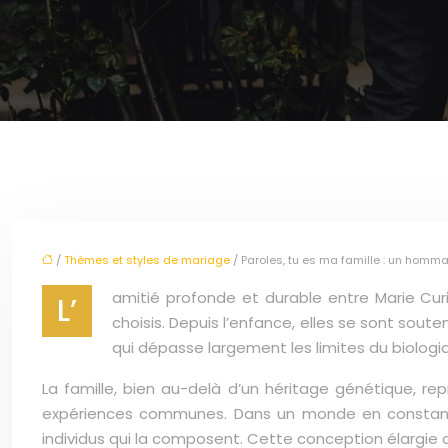
/
Thèmes et styles de mariage
/ Paroles, tu es ma famille : un hom
amitié profonde et durable entre Marie Curie
L’
choisis. Depuis l’enfance, elles se sont soute
qui dépasse largement les limites du biologiq
La famille, bien au-delà d’un héritage génétique, r
expériences communes. Dans un monde en constante é
individus qui la composent. Cette conception élargie d