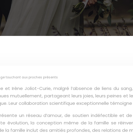
mage touchant aux proches présents
 et Irène Joliot-Curie, malgré l’absence de liens du sang, 
nues mutuellement, partageant leurs joies, leurs peines et leu
ue. Leur collaboration scientifique exceptionnelle témoigne d
eprésente un réseau d’amour, de soutien indéfectible et de
volution, la conception même de la famille se réinvente,
e la famille inclut des amitiés profondes, des relations de