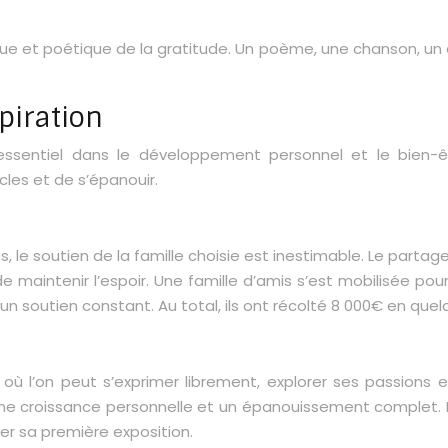
que et poétique de la gratitude. Un poème, une chanson, u
spiration
essentiel dans le développement personnel et le bien-êt
es et de s’épanouir.
res, le soutien de la famille choisie est inestimable. Le par
 maintenir l’espoir. Une famille d’amis s’est mobilisée po
un soutien constant. Au total, ils ont récolté 8 000€ en que
où l’on peut s’exprimer librement, explorer ses passions e
e croissance personnelle et un épanouissement complet. L
er sa première exposition.