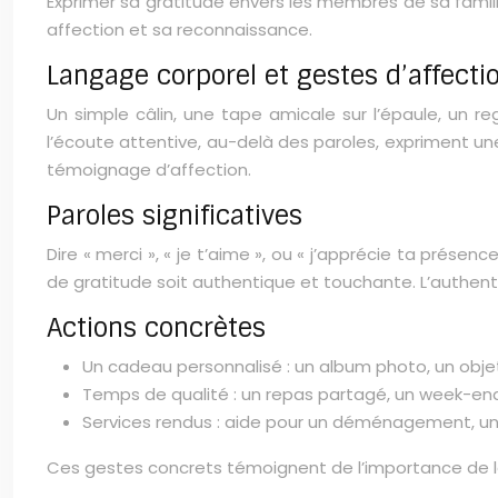
Exprimer sa gratitude envers les membres de sa famill
affection et sa reconnaissance.
Langage corporel et gestes d’affecti
Un simple câlin, une tape amicale sur l’épaule, un 
l’écoute attentive, au-delà des paroles, expriment un
témoignage d’affection.
Paroles significatives
Dire « merci », « je t’aime », ou « j’apprécie ta présen
de gratitude soit authentique et touchante. L’authenti
Actions concrètes
Un cadeau personnalisé : un album photo, un objet
Temps de qualité : un repas partagé, un week-e
Services rendus : aide pour un déménagement, une
Ces gestes concrets témoignent de l’importance de la 