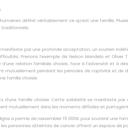
e
 humaines définit véritablement ce qu’est une famille. Plusie
s traditionnels.
se manifeste par une profonde acceptation, un soutien indéf
s difficultés. Prenons l’exemple de Nelson Mandela et Oliv
e d’une relation familiale choisie, face à l’adversité et à d
ant mutuellement pendant les périodes de captivité et de 
ne famille choisie.
ts d’une famille choisie. Cette solidarité se manifeste par
ent mutuellement dans les moments difficiles et partagent l
n ligne a permis de rassembler 15 000€ pour soutenir une fam
 les personnes atteintes de cancer offrent un espace de pa