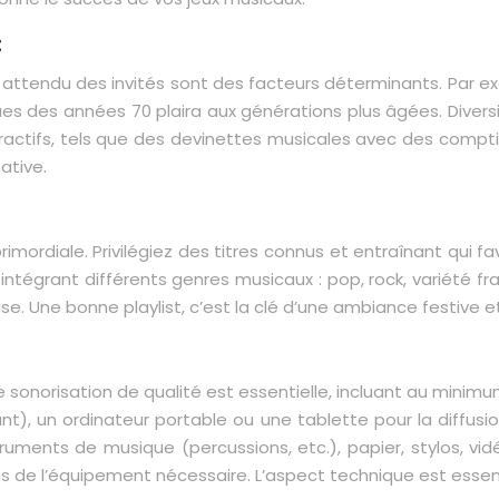
c
ion attendu des invités sont des facteurs déterminants. Par 
es des années 70 plaira aux générations plus âgées. Diversif
teractifs, tels que des devinettes musicales avec des compti
ative.
rimordiale. Privilégiez des titres connus et entraînant qui f
ntégrant différents genres musicaux : pop, rock, variété fra
se. Une bonne playlist, c’est la clé d’une ambiance festive et
ne sonorisation de qualité est essentielle, incluant au min
nt), un ordinateur portable ou une tablette pour la diffusi
ruments de musique (percussions, etc.), papier, stylos, vi
as de l’équipement nécessaire. L’aspect technique est esse