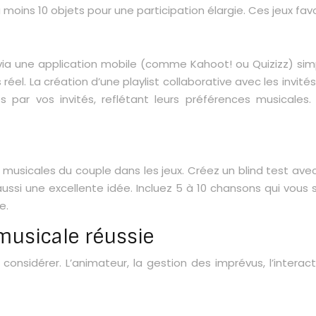
oins 10 objets pour une participation élargie. Ces jeux favo
ia une application mobile (comme Kahoot! ou Quizizz) simpli
réel. La création d’une playlist collaborative avec les invi
ar vos invités, reflétant leurs préférences musicales. L’ut
musicales du couple dans les jeux. Créez un blind test ave
ssi une excellente idée. Incluez 5 à 10 chansons qui vous s
e.
musicale réussie
considérer. L’animateur, la gestion des imprévus, l’interac