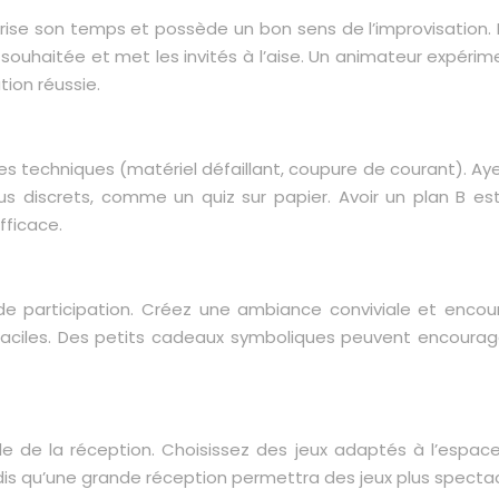
e son temps et possède un bon sens de l’improvisation. Il 
ouhaitée et met les invités à l’aise. Un animateur expérime
ion réussie.
 techniques (matériel défaillant, coupure de courant). Ayez
lus discrets, comme un quiz sur papier. Avoir un plan B es
fficace.
au de participation. Créez une ambiance conviviale et enco
faciles. Des petits cadeaux symboliques peuvent encourager
 de la réception. Choisissez des jeux adaptés à l’espace
tandis qu’une grande réception permettra des jeux plus specta