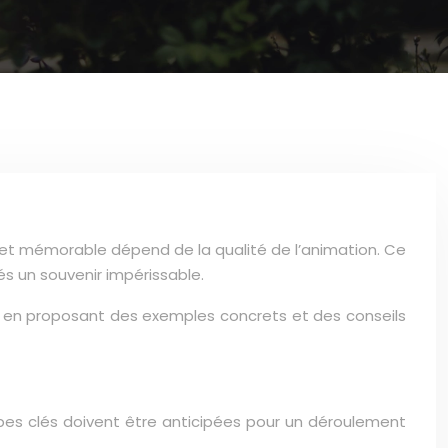
et mémorable dépend de la qualité de l’animation. Ce
és un souvenir impérissable.
t, en proposant des exemples concrets et des conseils
tapes clés doivent être anticipées pour un déroulement