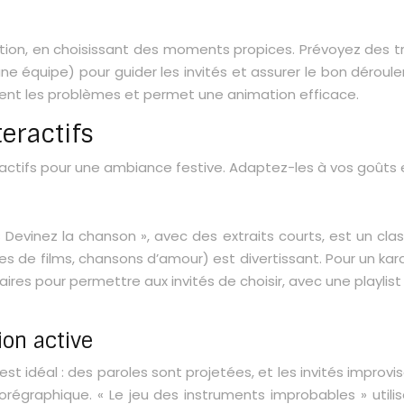
ion, en choisissant des moments propices. Prévoyez des tra
ne équipe) pour guider les invités et assurer le bon déroule
ient les problèmes et permet une animation efficace.
eractifs
actifs pour une ambiance festive. Adaptez-les à vos goûts et
Devinez la chanson », avec des extraits courts, est un clas
es de films, chansons d’amour) est divertissant. Pour un k
res pour permettre aux invités de choisir, avec une playlist 
ion active
est idéal : des paroles sont projetées, et les invités improv
horégraphique. « Le jeu des instruments improbables » util