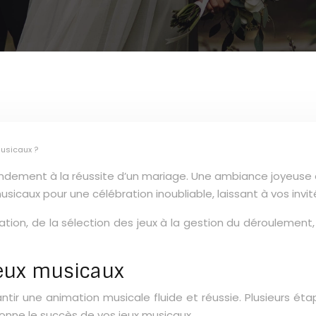
usicaux ?
andement à la réussite d’un mariage. Une ambiance joyeuse 
sicaux pour une célébration inoubliable, laissant à vos invit
ation, de la sélection des jeux à la gestion du déroulemen
 jeux musicaux
antir une animation musicale fluide et réussie. Plusieurs é
ionne le succès de vos jeux musicaux.